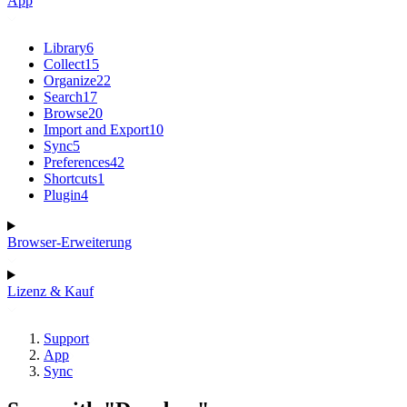
App
Library
6
Collect
15
Organize
22
Search
17
Browse
20
Import and Export
10
Sync
5
Preferences
42
Shortcuts
1
Plugin
4
Browser-Erweiterung
Lizenz & Kauf
Support
App
Sync