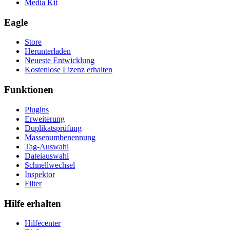
Media Kit
Eagle
Store
Herunterladen
Neueste Entwicklung
Kostenlose Lizenz erhalten
Funktionen
Plugins
Erweiterung
Duplikatsprüfung
Massenumbenennung
Tag-Auswahl
Dateiauswahl
Schnellwechsel
Inspektor
Filter
Hilfe erhalten
Hilfecenter