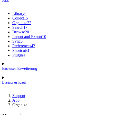
App
Library
6
Collect
15
Organize
22
Search
17
Browse
20
Import and Export
10
Sync
5
Preferences
42
Shortcuts
1
Plugin
4
Browser-Erweiterung
Lizenz & Kauf
Support
App
Organize