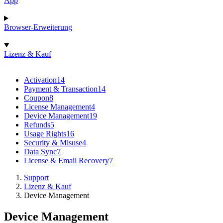
App
Browser-Erweiterung
Lizenz & Kauf
Activation
14
Payment & Transaction
14
Coupon
8
License Management
4
Device Management
19
Refunds
5
Usage Rights
16
Security & Misuse
4
Data Sync
7
License & Email Recovery
7
Support
Lizenz & Kauf
Device Management
Device Management