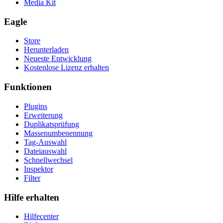
Media Kit
Eagle
Store
Herunterladen
Neueste Entwicklung
Kostenlose Lizenz erhalten
Funktionen
Plugins
Erweiterung
Duplikatsprüfung
Massenumbenennung
Tag-Auswahl
Dateiauswahl
Schnellwechsel
Inspektor
Filter
Hilfe erhalten
Hilfecenter