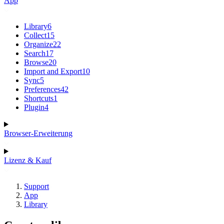
App
Library
6
Collect
15
Organize
22
Search
17
Browse
20
Import and Export
10
Sync
5
Preferences
42
Shortcuts
1
Plugin
4
Browser-Erweiterung
Lizenz & Kauf
Support
App
Library