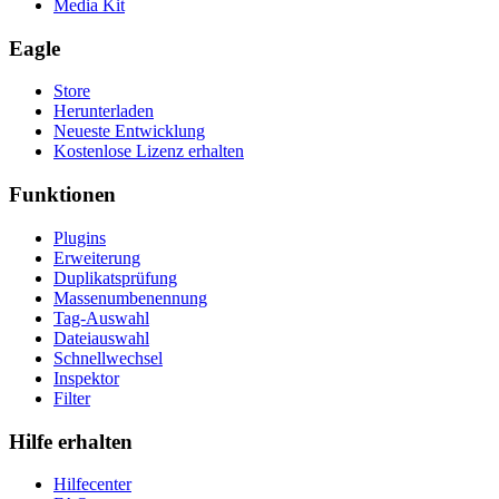
Media Kit
Eagle
Store
Herunterladen
Neueste Entwicklung
Kostenlose Lizenz erhalten
Funktionen
Plugins
Erweiterung
Duplikatsprüfung
Massenumbenennung
Tag-Auswahl
Dateiauswahl
Schnellwechsel
Inspektor
Filter
Hilfe erhalten
Hilfecenter