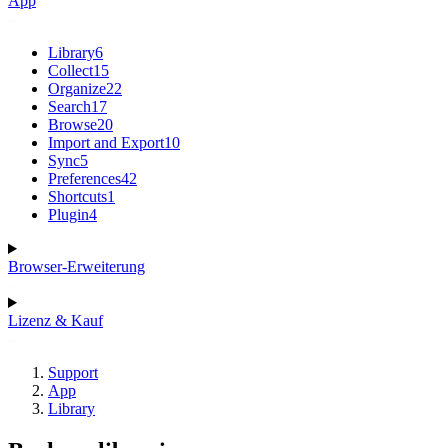
App
Library
6
Collect
15
Organize
22
Search
17
Browse
20
Import and Export
10
Sync
5
Preferences
42
Shortcuts
1
Plugin
4
Browser-Erweiterung
Lizenz & Kauf
Support
App
Library