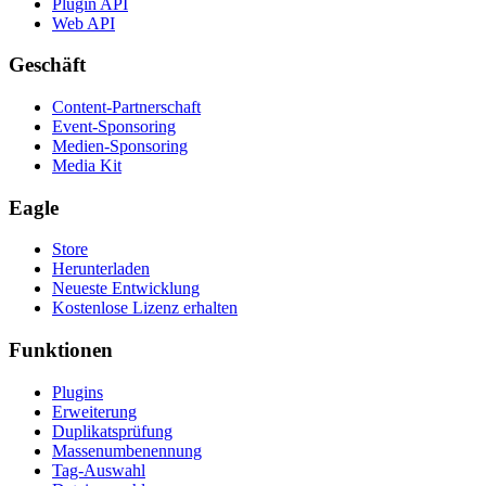
Plugin API
Web API
Geschäft
Content-Partnerschaft
Event-Sponsoring
Medien-Sponsoring
Media Kit
Eagle
Store
Herunterladen
Neueste Entwicklung
Kostenlose Lizenz erhalten
Funktionen
Plugins
Erweiterung
Duplikatsprüfung
Massenumbenennung
Tag-Auswahl