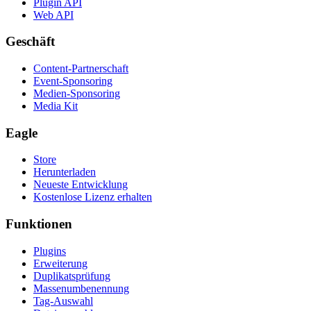
Plugin API
Web API
Geschäft
Content-Partnerschaft
Event-Sponsoring
Medien-Sponsoring
Media Kit
Eagle
Store
Herunterladen
Neueste Entwicklung
Kostenlose Lizenz erhalten
Funktionen
Plugins
Erweiterung
Duplikatsprüfung
Massenumbenennung
Tag-Auswahl