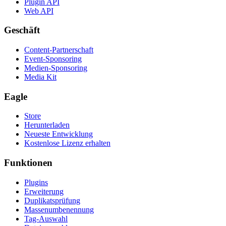
Plugin API
Web API
Geschäft
Content-Partnerschaft
Event-Sponsoring
Medien-Sponsoring
Media Kit
Eagle
Store
Herunterladen
Neueste Entwicklung
Kostenlose Lizenz erhalten
Funktionen
Plugins
Erweiterung
Duplikatsprüfung
Massenumbenennung
Tag-Auswahl