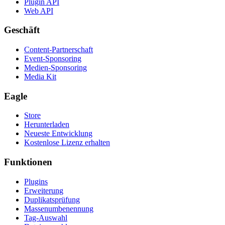
Plugin API
Web API
Geschäft
Content-Partnerschaft
Event-Sponsoring
Medien-Sponsoring
Media Kit
Eagle
Store
Herunterladen
Neueste Entwicklung
Kostenlose Lizenz erhalten
Funktionen
Plugins
Erweiterung
Duplikatsprüfung
Massenumbenennung
Tag-Auswahl