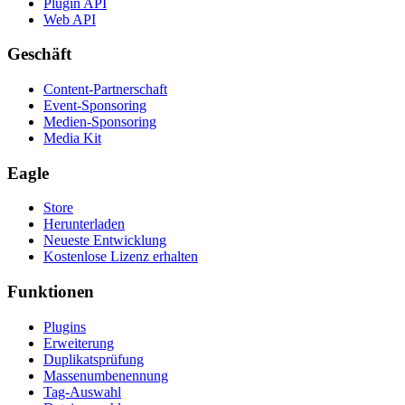
Plugin API
Web API
Geschäft
Content-Partnerschaft
Event-Sponsoring
Medien-Sponsoring
Media Kit
Eagle
Store
Herunterladen
Neueste Entwicklung
Kostenlose Lizenz erhalten
Funktionen
Plugins
Erweiterung
Duplikatsprüfung
Massenumbenennung
Tag-Auswahl