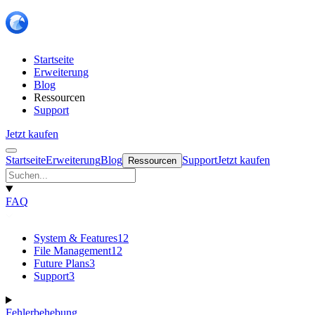
Startseite
Erweiterung
Blog
Ressourcen
Support
Jetzt kaufen
Startseite
Erweiterung
Blog
Support
Jetzt kaufen
Ressourcen
FAQ
System & Features
12
File Management
12
Future Plans
3
Support
3
Fehlerbehebung