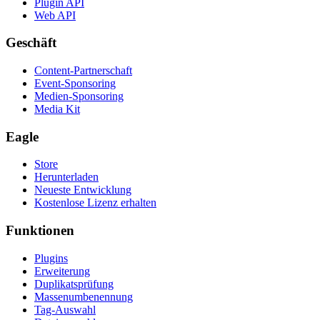
Plugin API
Web API
Geschäft
Content-Partnerschaft
Event-Sponsoring
Medien-Sponsoring
Media Kit
Eagle
Store
Herunterladen
Neueste Entwicklung
Kostenlose Lizenz erhalten
Funktionen
Plugins
Erweiterung
Duplikatsprüfung
Massenumbenennung
Tag-Auswahl