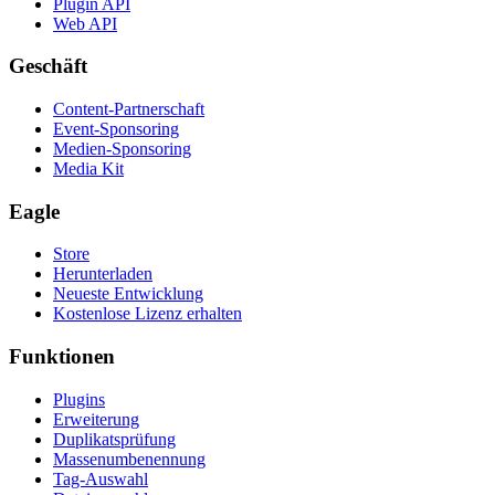
Plugin API
Web API
Geschäft
Content-Partnerschaft
Event-Sponsoring
Medien-Sponsoring
Media Kit
Eagle
Store
Herunterladen
Neueste Entwicklung
Kostenlose Lizenz erhalten
Funktionen
Plugins
Erweiterung
Duplikatsprüfung
Massenumbenennung
Tag-Auswahl