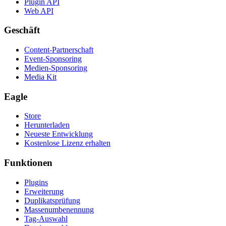
Plugin API
Web API
Geschäft
Content-Partnerschaft
Event-Sponsoring
Medien-Sponsoring
Media Kit
Eagle
Store
Herunterladen
Neueste Entwicklung
Kostenlose Lizenz erhalten
Funktionen
Plugins
Erweiterung
Duplikatsprüfung
Massenumbenennung
Tag-Auswahl