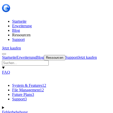
Startseite
Erweiterung
Blog
Ressourcen
Support
Jetzt kaufen
Startseite
Erweiterung
Blog
Support
Jetzt kaufen
Ressourcen
FAQ
System & Features
12
File Management
12
Future Plans
3
Support
3
Fehlerbehebung