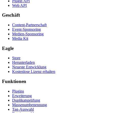
Plugin API
Web API
Geschäft
Content-Partnerschaft
Event-Sponsoring
Medien-Sponsoring
Media Kit
Eagle
Store
Herunterladen
Neueste Entwicklung
Kostenlose Lizenz erhalten
Funktionen
Plugins
Erweiterung
Duplikatsprüfung
Massenumbenennung
Tag-Auswahl