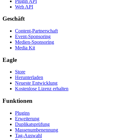
Plugin API
Web API
Geschäft
Content-Partnerschaft
Event-Sponsoring
Medien-Sponsoring
Media Kit
Eagle
Store
Herunterladen
Neueste Entwicklung
Kostenlose Lizenz erhalten
Funktionen
Plugins
Erweiterung
Duplikatsprüfung
Massenumbenennung
Tag-Auswahl