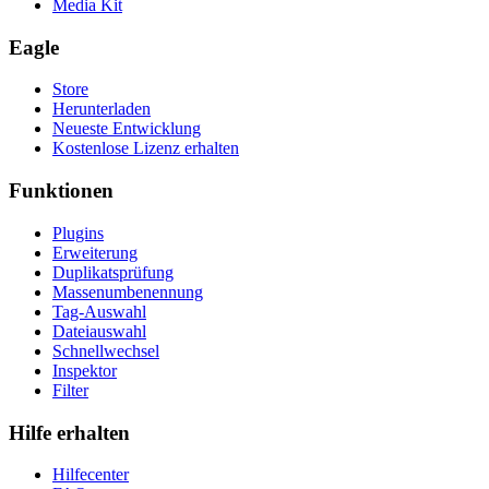
Media Kit
Eagle
Store
Herunterladen
Neueste Entwicklung
Kostenlose Lizenz erhalten
Funktionen
Plugins
Erweiterung
Duplikatsprüfung
Massenumbenennung
Tag-Auswahl
Dateiauswahl
Schnellwechsel
Inspektor
Filter
Hilfe erhalten
Hilfecenter