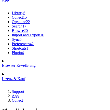
App
Library
6
Collect
15
Organize
22
Search
17
Browse
20
Import and Export
10
Sync
5
Preferences
42
Shortcuts
1
Plugin
4
Browser-Erweiterung
Lizenz & Kauf
Support
App
Collect