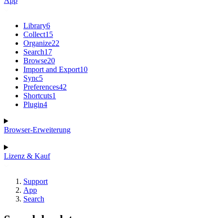
App
Library
6
Collect
15
Organize
22
Search
17
Browse
20
Import and Export
10
Sync
5
Preferences
42
Shortcuts
1
Plugin
4
Browser-Erweiterung
Lizenz & Kauf
Support
App
Search