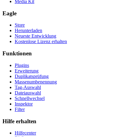
Media Kit
Eagle
Store
Herunterladen
Neueste Entwicklung
Kostenlose Lizenz erhalten
Funktionen
Plugins
Erweiterung
Duplikatsprüfung
Massenumbenennung
Tag-Auswahl
Dateiauswahl
Schnellwechsel
Inspektor
Filter
Hilfe erhalten
Hilfecenter