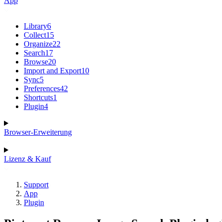
App
Library
6
Collect
15
Organize
22
Search
17
Browse
20
Import and Export
10
Sync
5
Preferences
42
Shortcuts
1
Plugin
4
Browser-Erweiterung
Lizenz & Kauf
Support
App
Plugin