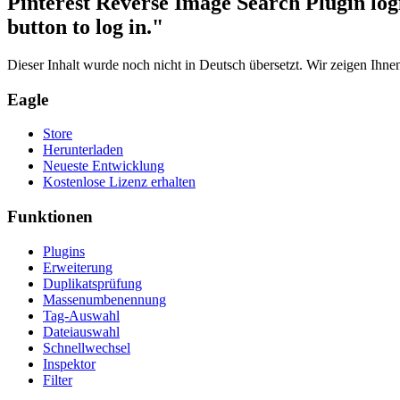
Pinterest Reverse Image Search Plugin logi
button to log in."
Dieser Inhalt wurde noch nicht in Deutsch übersetzt. Wir zeigen Ihnen
Eagle
Store
Herunterladen
Neueste Entwicklung
Kostenlose Lizenz erhalten
Funktionen
Plugins
Erweiterung
Duplikatsprüfung
Massenumbenennung
Tag-Auswahl
Dateiauswahl
Schnellwechsel
Inspektor
Filter