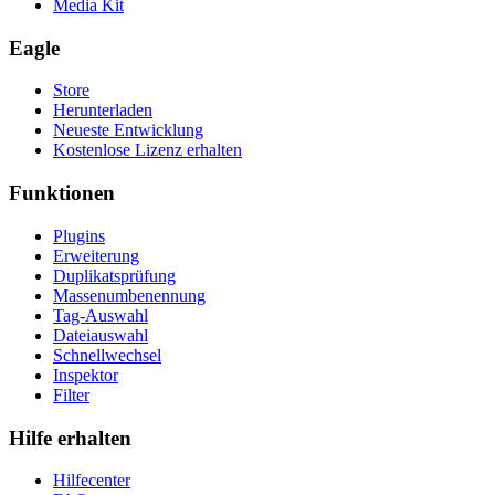
Media Kit
Eagle
Store
Herunterladen
Neueste Entwicklung
Kostenlose Lizenz erhalten
Funktionen
Plugins
Erweiterung
Duplikatsprüfung
Massenumbenennung
Tag-Auswahl
Dateiauswahl
Schnellwechsel
Inspektor
Filter
Hilfe erhalten
Hilfecenter