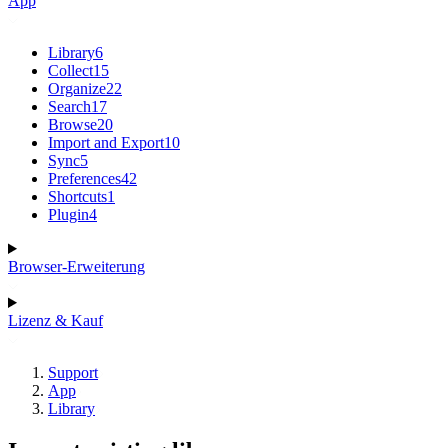
App
Library
6
Collect
15
Organize
22
Search
17
Browse
20
Import and Export
10
Sync
5
Preferences
42
Shortcuts
1
Plugin
4
Browser-Erweiterung
Lizenz & Kauf
Support
App
Library