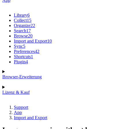
App
Library
6
Collect
15
Organize
22
Search
17
Browse
20
Import and Export
10
Sync
5
Preferences
42
Shortcuts
1
Plugin
4
Browser-Erweiterung
Lizenz & Kauf
Support
App
Import and Export