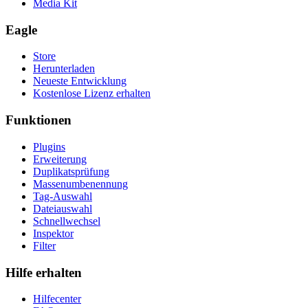
Media Kit
Eagle
Store
Herunterladen
Neueste Entwicklung
Kostenlose Lizenz erhalten
Funktionen
Plugins
Erweiterung
Duplikatsprüfung
Massenumbenennung
Tag-Auswahl
Dateiauswahl
Schnellwechsel
Inspektor
Filter
Hilfe erhalten
Hilfecenter