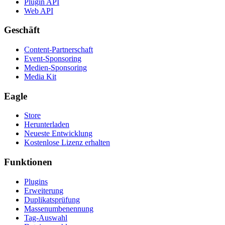
Plugin API
Web API
Geschäft
Content-Partnerschaft
Event-Sponsoring
Medien-Sponsoring
Media Kit
Eagle
Store
Herunterladen
Neueste Entwicklung
Kostenlose Lizenz erhalten
Funktionen
Plugins
Erweiterung
Duplikatsprüfung
Massenumbenennung
Tag-Auswahl