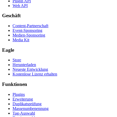
Plugin API
Web API
Geschäft
Content-Partnerschaft
Event-Sponsoring
Medien-Sponsoring
Media Kit
Eagle
Store
Herunterladen
Neueste Entwicklung
Kostenlose Lizenz erhalten
Funktionen
Plugins
Erweiterung
Duplikatsprüfung
Massenumbenennung
Tag-Auswahl