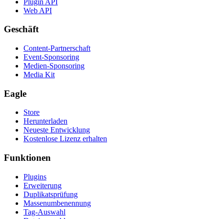
Plugin API
Web API
Geschäft
Content-Partnerschaft
Event-Sponsoring
Medien-Sponsoring
Media Kit
Eagle
Store
Herunterladen
Neueste Entwicklung
Kostenlose Lizenz erhalten
Funktionen
Plugins
Erweiterung
Duplikatsprüfung
Massenumbenennung
Tag-Auswahl