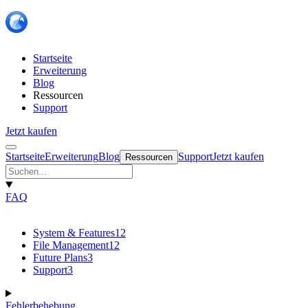
Startseite
Erweiterung
Blog
Ressourcen
Support
Jetzt kaufen
Startseite
Erweiterung
Blog
Support
Jetzt kaufen
Ressourcen
FAQ
System & Features
12
File Management
12
Future Plans
3
Support
3
Fehlerbehebung