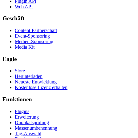
Plugin API
Web API
Geschäft
Content-Partnerschaft
Event-Sponsoring
Medien-Sponsoring
Media Kit
Eagle
Store
Herunterladen
Neueste Entwicklung
Kostenlose Lizenz erhalten
Funktionen
Plugins
Erweiterung
Duplikatsprüfung
Massenumbenennung
Tag-Auswahl