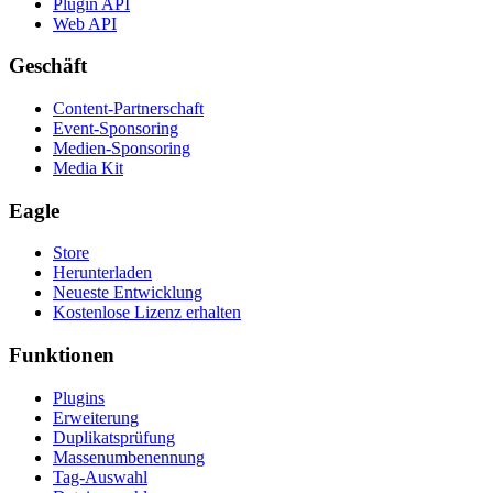
Plugin API
Web API
Geschäft
Content-Partnerschaft
Event-Sponsoring
Medien-Sponsoring
Media Kit
Eagle
Store
Herunterladen
Neueste Entwicklung
Kostenlose Lizenz erhalten
Funktionen
Plugins
Erweiterung
Duplikatsprüfung
Massenumbenennung
Tag-Auswahl