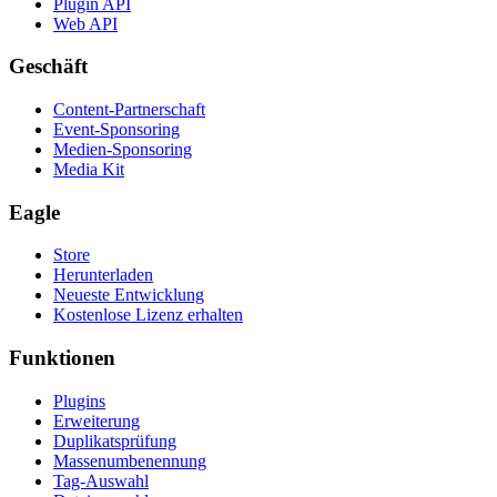
Plugin API
Web API
Geschäft
Content-Partnerschaft
Event-Sponsoring
Medien-Sponsoring
Media Kit
Eagle
Store
Herunterladen
Neueste Entwicklung
Kostenlose Lizenz erhalten
Funktionen
Plugins
Erweiterung
Duplikatsprüfung
Massenumbenennung
Tag-Auswahl