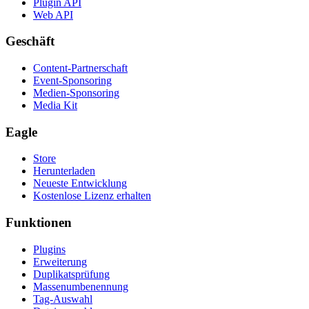
Plugin API
Web API
Geschäft
Content-Partnerschaft
Event-Sponsoring
Medien-Sponsoring
Media Kit
Eagle
Store
Herunterladen
Neueste Entwicklung
Kostenlose Lizenz erhalten
Funktionen
Plugins
Erweiterung
Duplikatsprüfung
Massenumbenennung
Tag-Auswahl