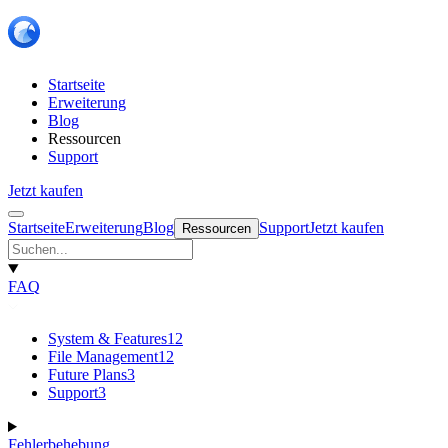
Startseite
Erweiterung
Blog
Ressourcen
Support
Jetzt kaufen
Startseite
Erweiterung
Blog
Support
Jetzt kaufen
Ressourcen
FAQ
System & Features
12
File Management
12
Future Plans
3
Support
3
Fehlerbehebung