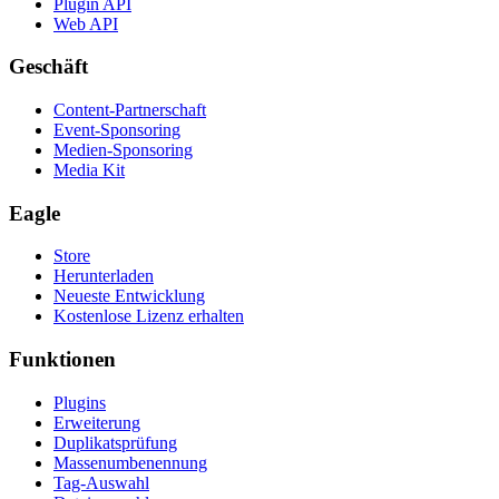
Plugin API
Web API
Geschäft
Content-Partnerschaft
Event-Sponsoring
Medien-Sponsoring
Media Kit
Eagle
Store
Herunterladen
Neueste Entwicklung
Kostenlose Lizenz erhalten
Funktionen
Plugins
Erweiterung
Duplikatsprüfung
Massenumbenennung
Tag-Auswahl