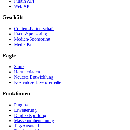
Plugin API
Web API
Geschäft
Content-Partnerschaft
Event-Sponsoring
Medien-Sponsoring
Media Kit
Eagle
Store
Herunterladen
Neueste Entwicklung
Kostenlose Lizenz erhalten
Funktionen
Plugins
Erweiterung
Duplikatsprüfung
Massenumbenennung
Tag-Auswahl