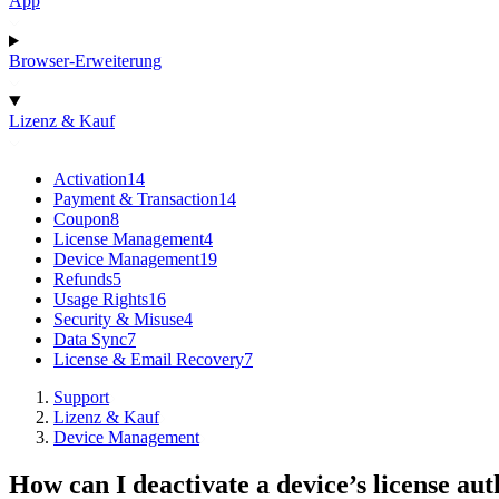
App
Browser-Erweiterung
Lizenz & Kauf
Activation
14
Payment & Transaction
14
Coupon
8
License Management
4
Device Management
19
Refunds
5
Usage Rights
16
Security & Misuse
4
Data Sync
7
License & Email Recovery
7
Support
Lizenz & Kauf
Device Management
How can I deactivate a device’s license au