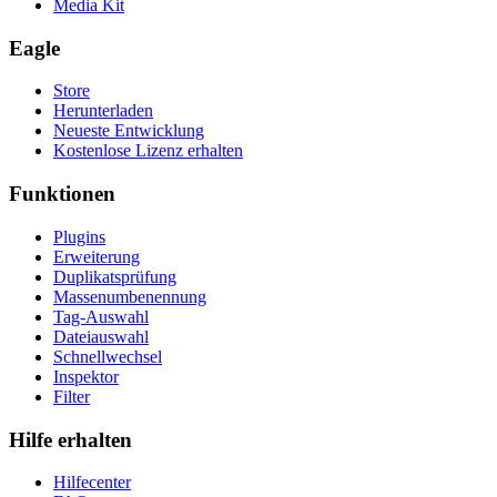
Media Kit
Eagle
Store
Herunterladen
Neueste Entwicklung
Kostenlose Lizenz erhalten
Funktionen
Plugins
Erweiterung
Duplikatsprüfung
Massenumbenennung
Tag-Auswahl
Dateiauswahl
Schnellwechsel
Inspektor
Filter
Hilfe erhalten
Hilfecenter