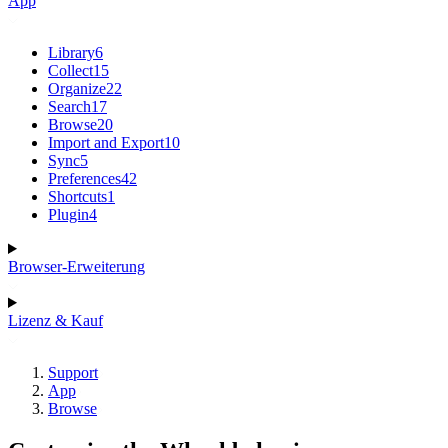
App
Library
6
Collect
15
Organize
22
Search
17
Browse
20
Import and Export
10
Sync
5
Preferences
42
Shortcuts
1
Plugin
4
Browser-Erweiterung
Lizenz & Kauf
Support
App
Browse