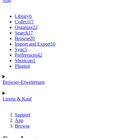
App
Library
6
Collect
15
Organize
22
Search
17
Browse
20
Import and Export
10
Sync
5
Preferences
42
Shortcuts
1
Plugin
4
Browser-Erweiterung
Lizenz & Kauf
Support
App
Browse