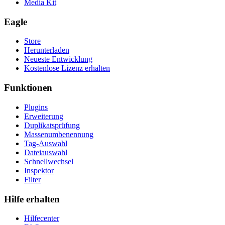
Media Kit
Eagle
Store
Herunterladen
Neueste Entwicklung
Kostenlose Lizenz erhalten
Funktionen
Plugins
Erweiterung
Duplikatsprüfung
Massenumbenennung
Tag-Auswahl
Dateiauswahl
Schnellwechsel
Inspektor
Filter
Hilfe erhalten
Hilfecenter