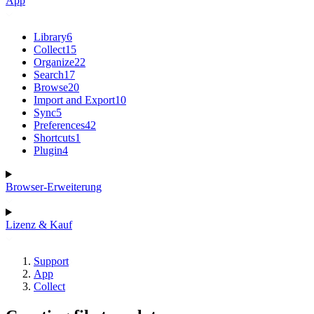
App
Library
6
Collect
15
Organize
22
Search
17
Browse
20
Import and Export
10
Sync
5
Preferences
42
Shortcuts
1
Plugin
4
Browser-Erweiterung
Lizenz & Kauf
Support
App
Collect