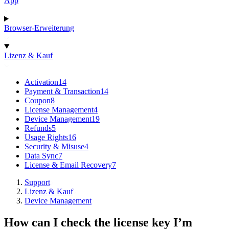
App
Browser-Erweiterung
Lizenz & Kauf
Activation
14
Payment & Transaction
14
Coupon
8
License Management
4
Device Management
19
Refunds
5
Usage Rights
16
Security & Misuse
4
Data Sync
7
License & Email Recovery
7
Support
Lizenz & Kauf
Device Management
How can I check the license key I’m