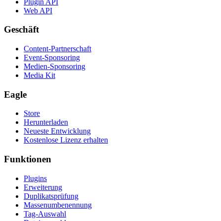
Plugin API
Web API
Geschäft
Content-Partnerschaft
Event-Sponsoring
Medien-Sponsoring
Media Kit
Eagle
Store
Herunterladen
Neueste Entwicklung
Kostenlose Lizenz erhalten
Funktionen
Plugins
Erweiterung
Duplikatsprüfung
Massenumbenennung
Tag-Auswahl