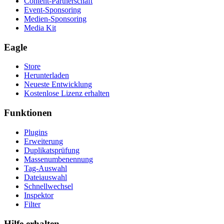
Content-Partnerschaft
Event-Sponsoring
Medien-Sponsoring
Media Kit
Eagle
Store
Herunterladen
Neueste Entwicklung
Kostenlose Lizenz erhalten
Funktionen
Plugins
Erweiterung
Duplikatsprüfung
Massenumbenennung
Tag-Auswahl
Dateiauswahl
Schnellwechsel
Inspektor
Filter
Hilfe erhalten