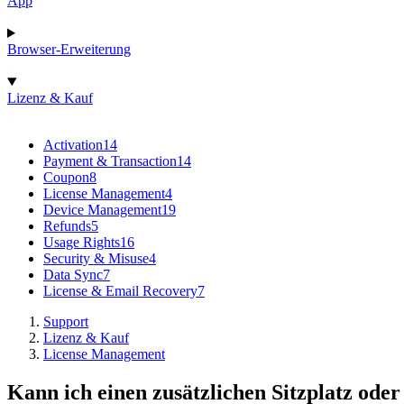
App
Browser-Erweiterung
Lizenz & Kauf
Activation
14
Payment & Transaction
14
Coupon
8
License Management
4
Device Management
19
Refunds
5
Usage Rights
16
Security & Misuse
4
Data Sync
7
License & Email Recovery
7
Support
Lizenz & Kauf
License Management
Kann ich einen zusätzlichen Sitzplatz ode