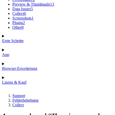
Preview & Thumbnails
13
Data Issues
5
Collect
6
Screenshots
1
Plugin
2
Other
8
Erste Schritte
App
Browser-Erweiterung
Lizenz & Kauf
Support
Fehlerbehebung
Collect