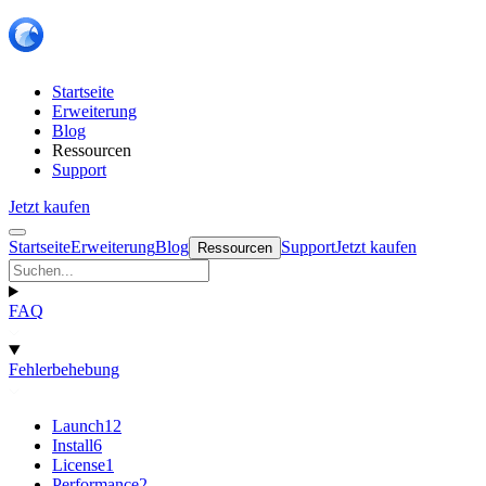
Startseite
Erweiterung
Blog
Ressourcen
Support
Jetzt kaufen
Startseite
Erweiterung
Blog
Support
Jetzt kaufen
Ressourcen
FAQ
Fehlerbehebung
Launch
12
Install
6
License
1
Performance
2